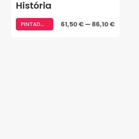
História
61,50 € — 86,10 €
PINTADO À MÃO