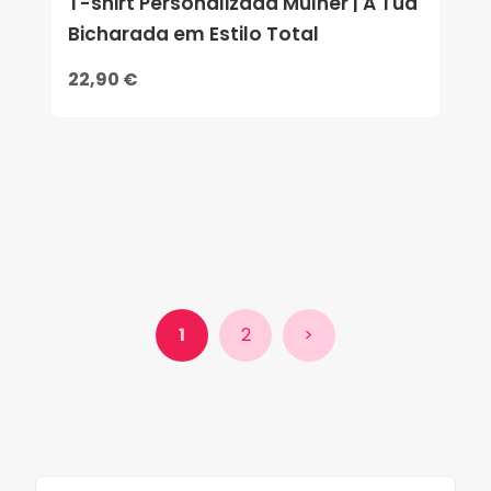
T-shirt Personalizada Mulher | A Tua
Bicharada em Estilo Total
22,90 €
1
2
>