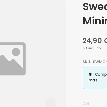
Swea
Mini
24,90 
IVA incluído.
SKU:
SWMON
Compr
mais
Cor