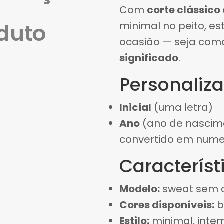
Com
corte clássico
duto
minimal no peito, es
ocasião — seja com
significado
.
Personaliz
Inicial
(uma letra)
Ano
(ano de nascime
convertido em num
Característ
Modelo:
sweat sem c
Cores disponíveis:
b
Estilo:
minimal, intem