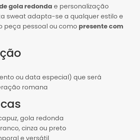
 de gola redonda
e personalização
ta sweat adapta-se a qualquer estilo e
o peça pessoal ou como
presente com
ação
nto ou data especial) que será
eração romana
icas
apuz, gola redonda
ranco, cinza ou preto
poral e versátil