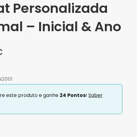
t Personalizada
mal – Inicial & Ano
€
2001
e este produto e ganhe
24
Pontos
!
Saber