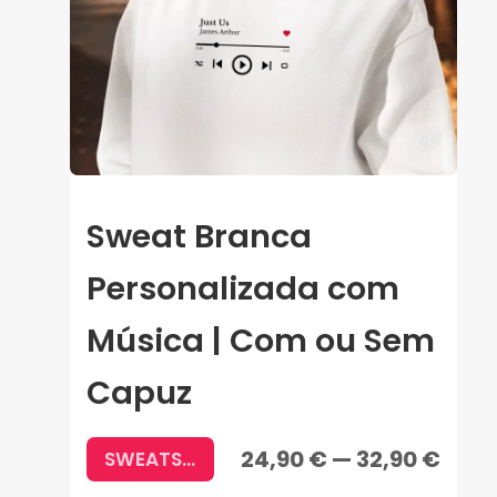
Sweat Branca
Personalizada com
Música | Com ou Sem
Capuz
24,90 € — 32,90 €
SWEATS COM FRASES